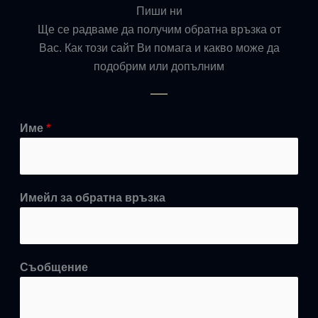
Пиши ни
Ще се радваме да получим обратна връзка от
Вас. Как този сайт Ви помага и какво може да
подобрим или допълним
Име
*
Имейл за обратна връзка
Съобщение