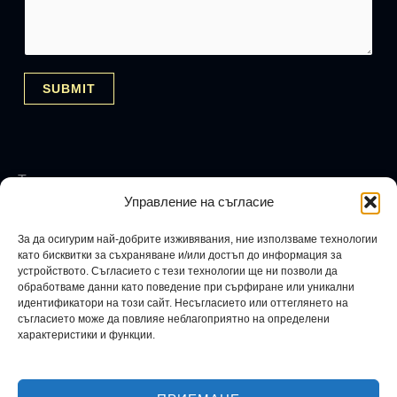
SUBMIT
Теми
Управление на съгласие
аура
бюджет
Финансова карма
Фън Шуй
баланс
енергия
езотерика
закон за
вибрация
егоизъм
емоции
За да осигурим най-добрите изживявания, ние използваме технологии
кариера
зодиак
здраве
изобилие
привличане
зодия
като бисквитки за съхраняване и/или достъп до информация за
устройството. Съгласието с тези технологии ще ни позволи да
креативност
любов
карма
книги
концентрация
луна
обработваме данни като поведение при сърфиране или уникални
пари
мистика
магия
мислене
музика
нумерология
идентификатори на този сайт. Несъгласието или оттеглянето на
съгласието може да повлияе неблагоприятно на определени
психология
просперитет
продуктвност
растеж
характеристики и функции.
ритуали
рекалсация
релаксинг
ритуал
самоусъвършенстване
сродна душа
стрес
съвети
успех
финанси
тайни
финансова свобода
цветове