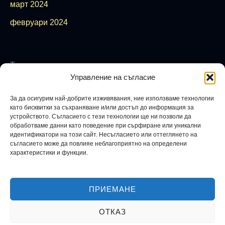
март 2024
февруари 2024
Теми
Управление на съгласие
аура
бюджет
Финансова карма
Фън Шуй
баланс
енергия
езотерика
закон за
вибрация
егоизъм
емоции
За да осигурим най-добрите изживявания, ние използваме технологии
кариера
зодиак
здраве
изобилие
привличане
зодия
като бисквитки за съхраняване и/или достъп до информация за
устройството. Съгласието с тези технологии ще ни позволи да
креативност
любов
карма
книги
концентрация
луна
обработваме данни като поведение при сърфиране или уникални
пари
мистика
магия
мислене
музика
нумерология
идентификатори на този сайт. Несъгласието или оттеглянето на
съгласието може да повлияе неблагоприятно на определени
психология
просперитет
продуктвност
растеж
характеристики и функции.
ритуали
рекалсация
релаксинг
ритуал
самоусъвършенстване
сродна душа
стрес
съвети
успех
финанси
тайни
финансова свобода
цветове
ПРИЕМАНЕ
F
I
ОТКАЗ
a
n