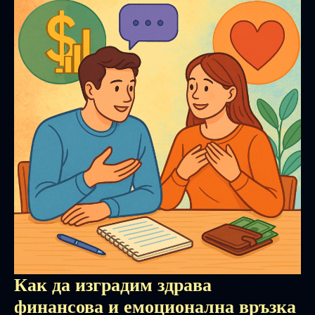
Как да изградим здрава
финансова и емоционална връзка