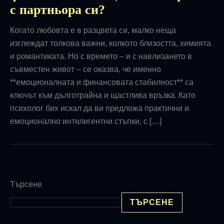
с партньора си?
Когато любовта е в разцвета си, малко неща
изглеждат толкова важни, колкото близостта, химията
и романтиката. Но с времето – и с навлизането в
съвместен живот – се оказва, че именно
**емоционалната и финансовата стабилност** са
ключът към дълготрайна и щастлива връзка. Като
психолог бих искал да ви предложа практични и
емоционално интелигентни стъпки, с […]
Търсене
ТЪРСЕНЕ