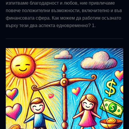
изпитваме благодарност и любов, ние привличаме
повече положителни възможности, включително и във
финансовата сфера. Как можем да работим осъзнато
върху тези два аспекта едновременно? 1.