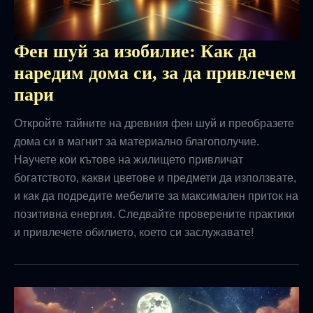
Фен шуй за изобилие: Как да
наредим дома си, за да привлечем
пари
Откройте тайните на древния фен шуй и преобразете
дома си в магнит за материално благополучие.
Научете кои кътове на жилището привличат
богатството, какви цветове и предмети да използвате,
и как да подредите мебелите за максимален приток на
позитивна енергия. Следвайте проверените практики
и привлечете обилието, което си заслужавате!