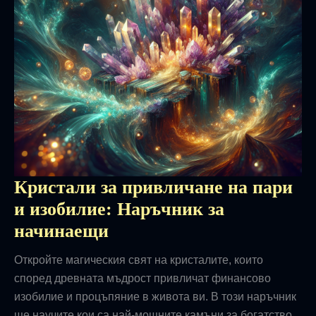
Кристали за привличане на пари
и изобилие: Наръчник за
начинаещи
Откройте магическия свят на кристалите, които
според древната мъдрост привличат финансово
изобилие и процъпяние в живота ви. В този наръчник
ще научите кои са най-мощните камъни за богатство,