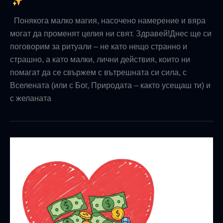
Понякога малко магия, насочено намерение и вяра
могат да променят целия ни свят. Здравей!Днес ще си
поговорим за ритуали – не като нещо странно и
страшно, а като малки, лични действия, които ни
помагат да се свържем с вътрешната си сила, с
Вселената (или с Бог, Природата – както усещаш ти) и
с желаната