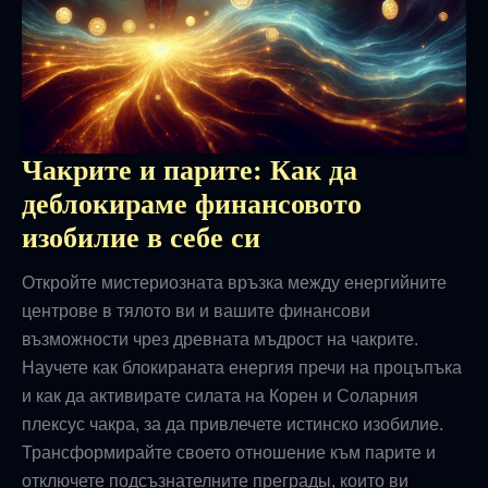
Чакрите и парите: Как да
деблокираме финансовото
изобилие в себе си
Откройте мистериозната връзка между енергийните
центрове в тялото ви и вашите финансови
възможности чрез древната мъдрост на чакрите.
Научете как блокираната енергия пречи на процъпъка
и как да активирате силата на Корен и Соларния
плексус чакра, за да привлечете истинско изобилие.
Трансформирайте своето отношение към парите и
отключете подсъзнателните преграды, които ви