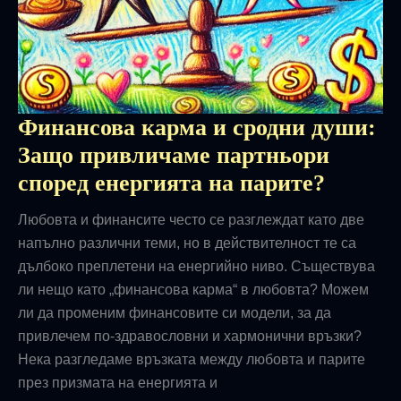
Финансова карма и сродни души:
Защо привличаме партньори
според енергията на парите?
Любовта и финансите често се разглеждат като две
напълно различни теми, но в действителност те са
дълбоко преплетени на енергийно ниво. Съществува
ли нещо като „финансова карма“ в любовта? Можем
ли да променим финансовите си модели, за да
привлечем по-здравословни и хармонични връзки?
Нека разгледаме връзката между любовта и парите
през призмата на енергията и