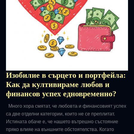
Изобилие в сърцето и портфейла:
Как да култивираме любов и
финансов успех едновременно?
Много хора смятат, че любовта и финансовият успех
са две отделни категории, които не се преплитат.
Истината обаче е, че нашето вътрешно състояние
пряко влияе на външните обстоятелства. Когато