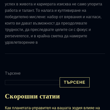
успех в живота и кариерата изисква не само упорита
работа и талант. То налага и култивиране на
победително мислене: набор от вярвания и нагласи,
които ви дават възможност да преодолявате
трудности, да преследвате целите си с фокус и
perseverence, и в крайна сметка да намерите
удовлетворение в
Търсене
ТЪРСЕНЕ
Скорошни статии
Как планетата-управител на вашата зодия влияе на