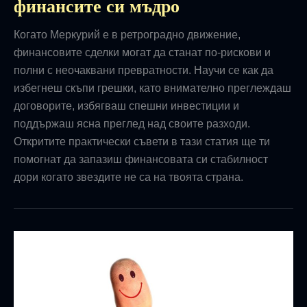
финансите си мъдро
Когато Меркурий е в ретроградно движение,
финансовите сделки могат да станат по-рискови и
полни с неочаквани превратности. Научи се как да
избегнеш скъпи грешки, като внимателно преглеждаш
договорите, избягваш спешни инвестиции и
поддържаш ясна преглед над своите разходи.
Откритите практически съвети в тази статия ще ти
помогнат да запазиш финансовата си стабилност
дори когато звездите не са на твоята страна.