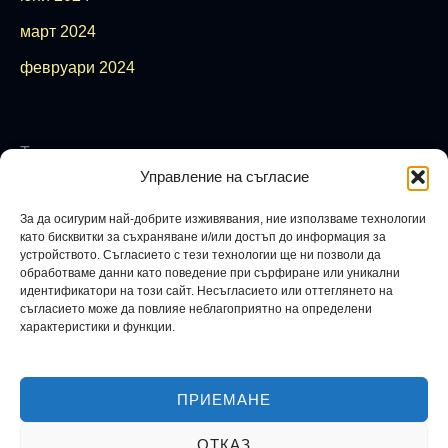
март 2024
февруари 2024
Теми
Управление на съгласие
аура
бюджет
Финансова карма
Фън Шуй
баланс
енергия
езотерика
закон за
вибрация
егоизъм
емоции
За да осигурим най-добрите изживявания, ние използваме технологии
кариера
зодиак
здраве
изобилие
привличане
зодия
като бисквитки за съхраняване и/или достъп до информация за
устройството. Съгласието с тези технологии ще ни позволи да
креативност
любов
карма
книги
концентрация
луна
обработваме данни като поведение при сърфиране или уникални
пари
мистика
магия
мислене
музика
нумерология
идентификатори на този сайт. Несъгласието или оттеглянето на
съгласието може да повлияе неблагоприятно на определени
психология
просперитет
продуктвност
растеж
характеристики и функции.
ритуали
рекалсация
релаксинг
ритуал
самоусъвършенстване
сродна душа
стрес
съвети
успех
финанси
тайни
финансова свобода
цветове
ПРИЕМАНЕ
F
I
ОТКАЗ