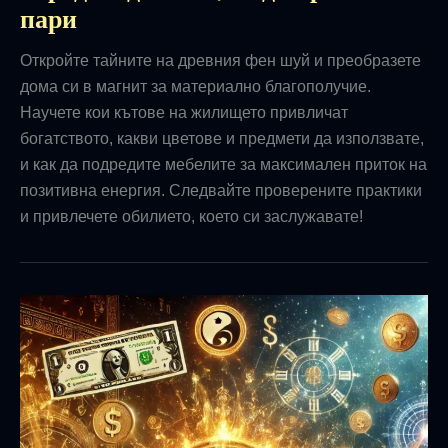
пари
Откройте тайните на древния фен шуй и преобразете
дома си в магнит за материално благополучие.
Научете кои кътове на жилището привличат
богатството, какви цветове и предмети да използвате,
и как да подредите мебелите за максимален приток на
позитивна енергия. Следвайте проверените практики
и привлечете обилието, което си заслужавате!