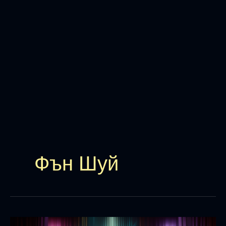
Фън Шуй