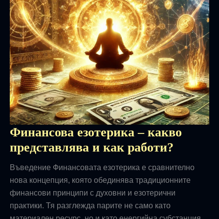
Финансова езотерика – какво
представлява и как работи?
Въведение Финансовата езотерика е сравнително
нова концепция, която обединява традиционните
финансови принципи с духовни и езотерични
практики. Тя разглежда парите не само като
материален ресурс, но и като енергийна субстанция,