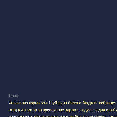
Теми
аура
бюджет
Финансова карма
Фън Шуй
баланс
вибрация
енергия
зодиак
здраве
изоб
закон за привличане
зодия
креативност
любов
ми