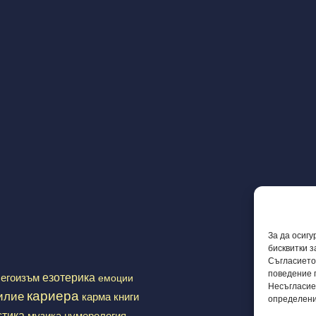
За да осиг
бисквитки 
Съгласието
поведение 
езотерика
егоизъм
емоции
Несъгласие
кариера
илие
карма
книги
определени
стика